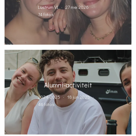
Lustrum VI
27 mei 2026
74 foto’s
Alumni-activiteit
2024-2025
18 jun 2025
46 foto’s