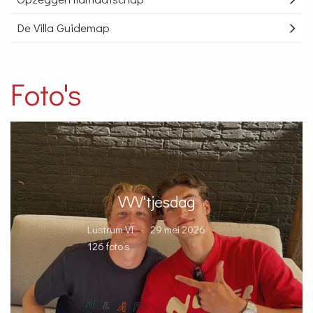
De Villa Guidemap
Foto's
VVV'tjesdag
Lustrum VI
29 mei 2026
126 foto’s