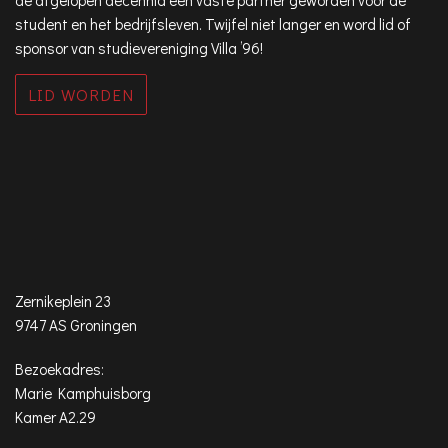
de afgelopen decennia een vaste partner geworden voor de
student en het bedrijfsleven. Twijfel niet langer en word lid of
sponsor van studievereniging Villa ’96!
LID WORDEN
Zernikeplein 23
9747 AS Groningen
Bezoekadres:
Marie Kamphuisborg
Kamer A2.29