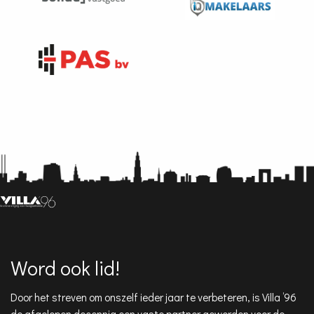
Word ook lid!
Door het streven om onszelf ieder jaar te verbeteren, is Villa ’96