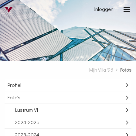
Inloggen
Togg
navig
Mijn Villa '96
Foto's
Profiel
Foto's
Lustrum VI
2024-2025
2023-2024