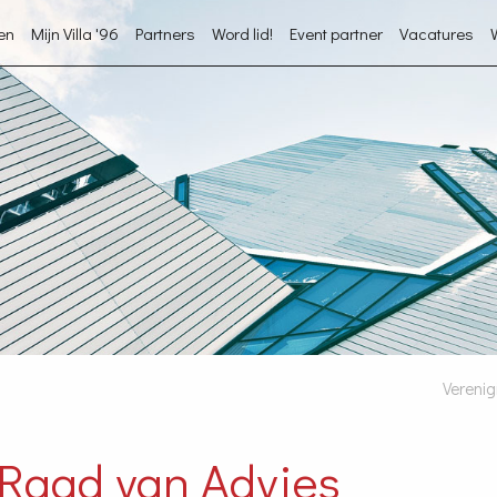
en
Mijn Villa '96
Partners
Word lid!
Event partner
Vacatures
Verenig
Raad van Advies