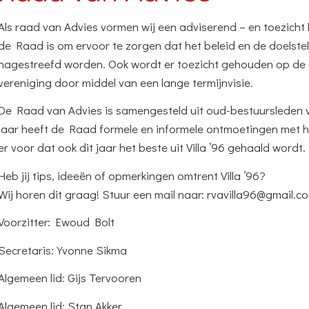
Als raad van Advies vormen wij een adviserend – en toezich
de Raad is om ervoor te zorgen dat het beleid en de doelstel
nagestreefd worden. Ook wordt er toezicht gehouden op de co
vereniging door middel van een lange termijnvisie.
De Raad van Advies is samengesteld uit oud-bestuursleden v
jaar heeft de Raad formele en informele ontmoetingen met h
er voor dat ook dit jaar het beste uit Villa ’96 gehaald wordt.
Heb jij tips, ideeën of opmerkingen omtrent Villa ’96?
Wij horen dit graag! Stuur een mail naar: rvavilla96@gmail.c
Voorzitter: Ewoud Bolt
Secretaris: Yvonne Sikma
Algemeen lid: Gijs Tervooren
Algemeen lid: Stan Akker